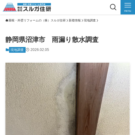
menu
屋根・外壁リフォームの（株）スルガ住研
新着情報
現地調査
静岡県沼津市 雨漏り散水調査
2026.02.05
現地調査