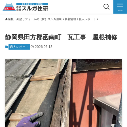
menu
屋根・外壁リフォームの（株）スルガ住研
新着情報
職人レポート
静岡県田方郡函南町 瓦工事 屋根補修
2026.06.13
職人レポート