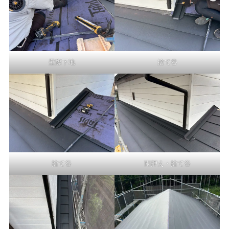
壁際下地
捨て谷
捨て谷
雨押え・捨て谷