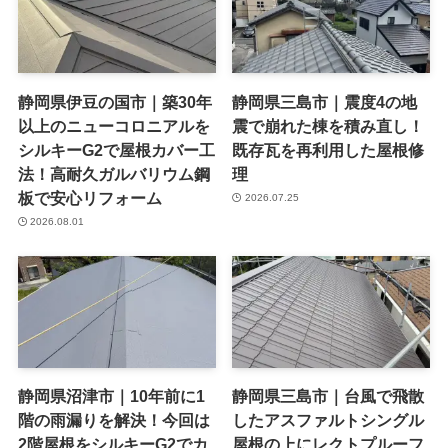
静岡県伊豆の国市｜築30年
静岡県三島市｜震度4の地
以上のニューコロニアルを
震で崩れた棟を積み直し！
シルキーG2で屋根カバー工
既存瓦を再利用した屋根修
法！高耐久ガルバリウム鋼
理
板で安心リフォーム
2026.07.25
2026.08.01
静岡県沼津市｜10年前に1
静岡県三島市｜台風で飛散
階の雨漏りを解決！今回は
したアスファルトシングル
2階屋根をシルキーG2でカ
屋根の上にレクトプルーフ