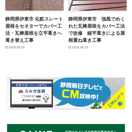
静岡県伊東市 化粧スレート
静岡県伊東市 強風でめく
屋根をセネターでカバー工
れた瓦棒屋根をカバー工法
法・瓦棒屋根を立平葺きへ
で改修 縦平葺きによる屋
葺き替え工事
根重ね葺き工事
2026.06.20
2026.06.13