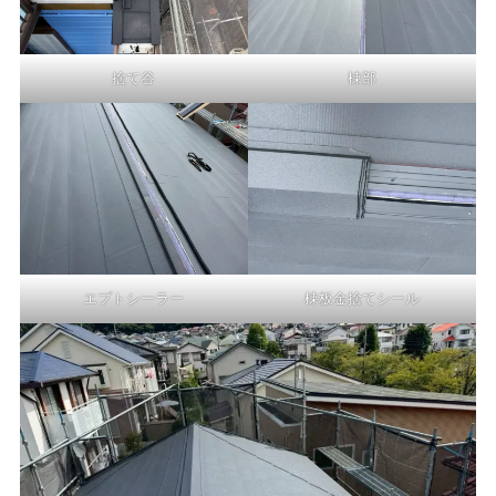
捨て谷
棟部
エプトシーラー
棟板金捨てシール