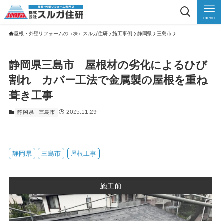
menu
屋根・外壁リフォームの（株）スルガ住研
施工事例
静岡県
三島市
静岡県三島市 屋根材の劣化によるひび
割れ カバー工法で金属製の屋根を重ね
葺き工事
2025.11.29
静岡県
三島市
静岡県
三島市
屋根工事
施工前