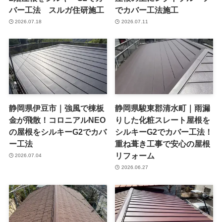
バー工法 スルガ住研施工
でカバー工法施工
2026.07.18
2026.07.11
静岡県伊豆市｜強風で棟板
静岡県駿東郡清水町｜雨漏
金が飛散！コロニアルNEO
りした化粧スレート屋根を
の屋根をシルキーG2でカバ
シルキーG2でカバー工法！
ー工法
重ね葺き工事で安心の屋根
リフォーム
2026.07.04
2026.06.27