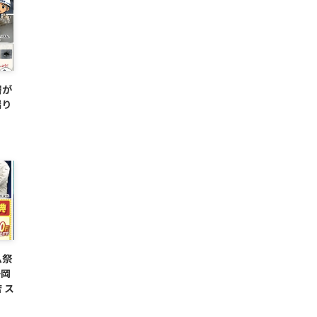
層が
漏り
ム祭
静岡
 ス