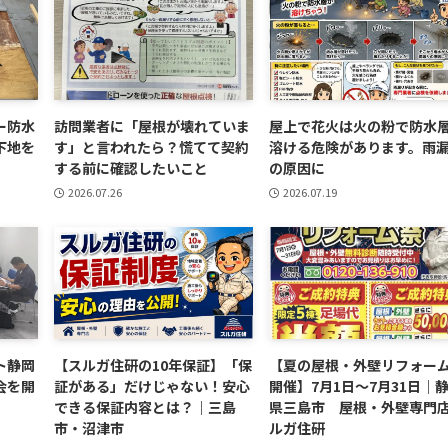
ー防水
訪問業者に「屋根が壊れていま
屋上で花火は火の粉で防水
下地を
す」と言われたら？慌てて契約
溶ける危険があります。雨
する前に確認したいこと
の原因に
2026.07.26
2026.07.19
ト静岡
【スルガ住研の10年保証】「保
【夏の屋根・外壁リフォー
会を開
証がある」だけじゃない！安心
開催】7月1日〜7月31日｜
できる保証内容とは？｜三島
県三島市 屋根・外壁専門店
市・沼津市
ルガ住研