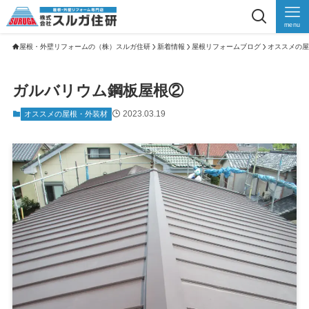
menu
屋根・外壁リフォームの（株）スルガ住研
新着情報
屋根リフォームブログ
オススメの屋
ガルバリウム鋼板屋根②
2023.03.19
オススメの屋根・外装材