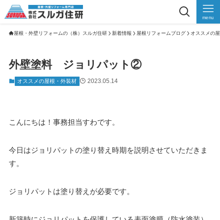
menu
屋根・外壁リフォームの（株）スルガ住研
新着情報
屋根リフォームブログ
オススメの屋
外壁塗料 ジョリパット②
2023.05.14
オススメの屋根・外装材
こんにちは！事務担当すわです。
今日はジョリパットの塗り替え時期を説明させていただきま
す。
ジョリパットは塗り替えが必要です。
新築時にジョリパットを保護している表面塗膜（防水塗装）