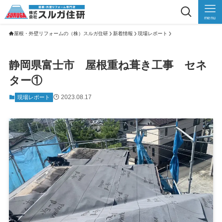
menu
屋根・外壁リフォームの（株）スルガ住研
新着情報
現場レポート
静岡県富士市 屋根重ね葺き工事 セネ
ター①
2023.08.17
現場レポート