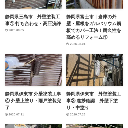
静岡県三島市 外壁塗装工
静岡県富士市｜倉庫の外
事① 打ち合わせ・高圧洗浄
壁・屋根をガルバリウム鋼
板でカバー工法！耐久性を
2026.08.05
高めるリフォーム①
2026.08.04
静岡県伊東市 外壁塗装工事
静岡県伊東市 外壁塗装工
④ 外壁上塗り・雨戸塗装完
事③ 進捗確認 外壁下塗
了
り・中塗り
2026.07.31
2026.07.29