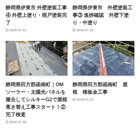
静岡県伊東市 外壁塗装工事
静岡県伊東市 外壁塗装工
④ 外壁上塗り・雨戸塗装完
事③ 進捗確認 外壁下塗
了
り・中塗り
2026.07.31
2026.07.29
静岡県田方郡函南町｜OM
静岡県田方郡函南町 屋
ソーラー・太陽光パネルを
根 棟板金工事
撤去してシルキーG2で屋根
2026.07.25
葺き替え工事スタート！②
完了検査
2026.07.28