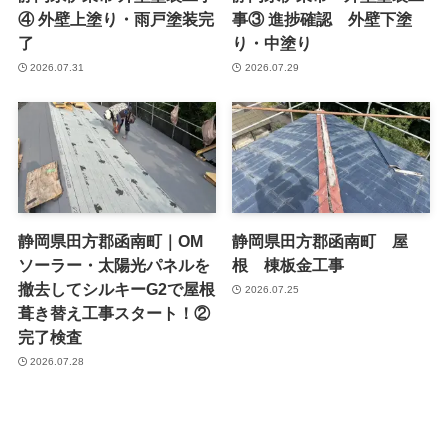
④ 外壁上塗り・雨戸塗装完
事③ 進捗確認 外壁下塗
了
り・中塗り
2026.07.31
2026.07.29
静岡県田方郡函南町｜OM
静岡県田方郡函南町 屋
ソーラー・太陽光パネルを
根 棟板金工事
撤去してシルキーG2で屋根
2026.07.25
葺き替え工事スタート！②
完了検査
2026.07.28