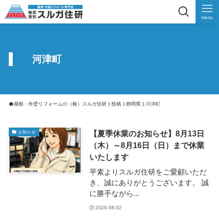
menu
河津町
屋根・外壁リフォームの（株）スルガ住研
投稿
静岡県
河津町
【夏季休業のお知らせ】8月13日
お知らせ
（木）～8月16日（日）まで休業
いたします
平素よりスルガ住研をご愛顧いただ
き、誠にありがとうございます。 誠
に勝手ながら...
2026.08.02