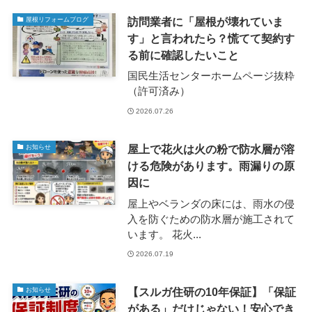
訪問業者に「屋根が壊れていま
屋根リフォームブログ
す」と言われたら？慌てて契約す
る前に確認したいこと
国民生活センターホームページ抜粋
（許可済み）
2026.07.26
屋上で花火は火の粉で防水層が溶
お知らせ
ける危険があります。雨漏りの原
因に
屋上やベランダの床には、雨水の侵
入を防ぐための防水層が施工されて
います。 花火...
2026.07.19
【スルガ住研の10年保証】「保証
お知らせ
がある」だけじゃない！安心でき