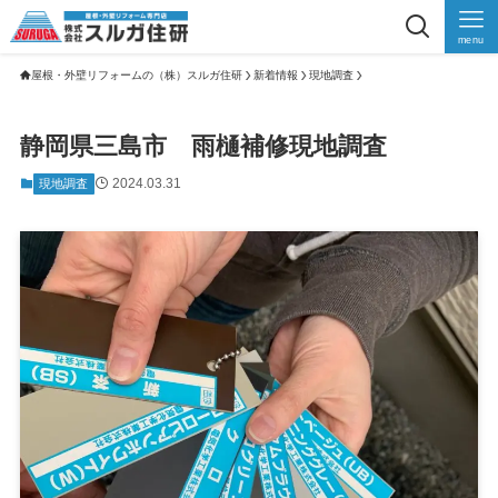
menu
屋根・外壁リフォームの（株）スルガ住研
新着情報
現地調査
静岡県三島市 雨樋補修現地調査
2024.03.31
現地調査