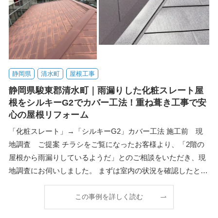
静岡県
清水町
屋根工事
静岡県駿東郡清水町｜雨漏りした化粧スレート屋
根をシルキーG2でカバー工法！重ね葺き工事で安
心の屋根リフォーム
「化粧スレート」→「シルキーG2」カバー工法 施工前 現
地調査 ご提案 チラシをご覧になったお客様より、「2階の
屋根から雨漏りしているようだ」とのご相談をいただき、現
地調査にお伺いしました。 まずは室内の状況を確認したとこ
ろ、天井付近に雨染みが見られ、屋根から
この事例を詳しく読む