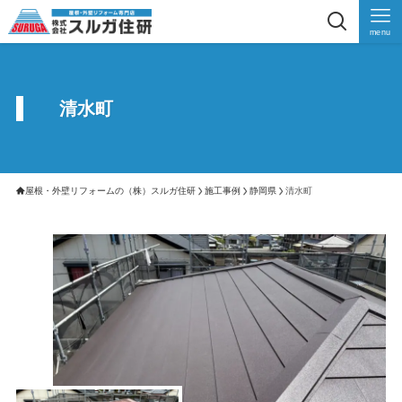
menu
清水町
屋根・外壁リフォームの（株）スルガ住研
施工事例
静岡県
清水町