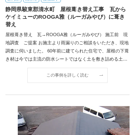
静岡県駿東郡清水町 屋根葺き替え工事 瓦から
ケイミューのROOGA雅（ルーガみやび）に葺き
替え
屋根葺き替え 瓦→ROOGA雅（ルーガみやび） 施工前 現
地調査 ご提案 お施主より雨漏りのご相談をいただき、現地
調査に伺いました。 60年前に建てられた住宅で、屋根の下葺
き材は今では主流の防水シートではなく土を敷き詰める土葺
き工法で施工されていました。雨漏り
この事例を詳しく読む