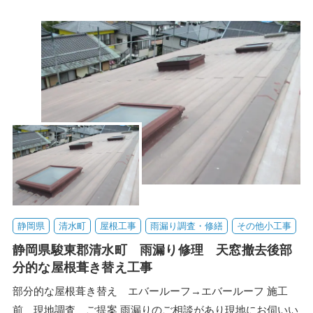
静岡県
清水町
屋根工事
雨漏り調査・修繕
その他小工事
静岡県駿東郡清水町 雨漏り修理 天窓撤去後部
分的な屋根葺き替え工事
部分的な屋根葺き替え エバールーフ→エバールーフ 施工
前 現地調査 ご提案 雨漏りのご相談があり現地にお伺いい